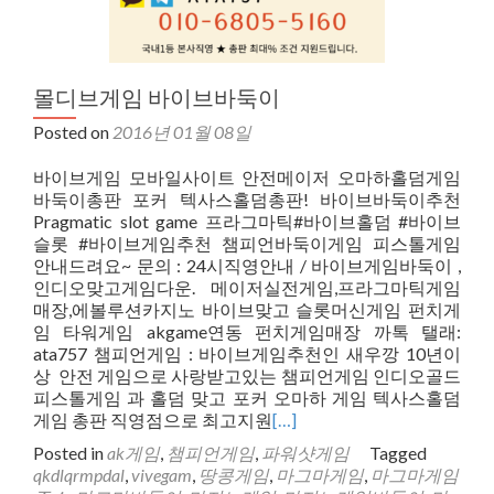
몰디브게임 바이브바둑이
Posted on
2016년 01월 08일
바이브게임 모바일사이트 안전메이저 오마하홀덤게임
바둑이총판 포커 텍사스홀덤총판! 바이브바둑이추천
Pragmatic slot game 프라그마틱#바이브홀덤 #바이브
슬롯 #바이브게임추천 챔피언바둑이게임 피스톨게임
안내드려요~ 문의 : 24시직영안내 / 바이브게임바둑이 ,
인디오맞고게임다운. 메이저실전게임,프라그마틱게임
매장,에볼루션카지노 바이브맞고 슬롯머신게임 펀치게
임 타워게임 akgame연동 펀치게임매장 까톡 탤래:
ata757 챔피언게임 : 바이브게임추천인 새우깡 10년이
상 안전 게임으로 사랑받고있는 챔피언게임 인디오골드
피스톨게임 과 홀덤 맞고 포커 오마하 게임 텍사스홀덤
게임 총판 직영점으로 최고지원
[…]
Posted in
ak게임
,
챔피언게임
,
파워샷게임
Tagged
qkdlqrmpdal
,
vivegam
,
땅콩게임
,
마그마게임
,
마그마게임