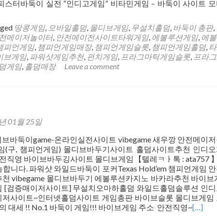
피스터바둑이 실전 “인디고게임” 비타민게임 – 바둑이 사이트 
gged
땅콩게임
,
모바일홀덤
,
몰디브게임
,
무설치홀덤
,
바둑이 총판
,
전메이저놀이터
,
안전메이전사이트타워게임
,
에볼루션게임
,
에볼
챔피언게임
,
챔피언게임매장
,
챔피언게임슬롯
,
챔피언게임홀덤
,
타
이브게임
,
파워샷게임추천
,
펀치게임
,
프라그마틱게임슬롯
,
프라그
덤게임
,
홀덤매장
Leave a comment
년 01월 25일
브바둑이game-온라인실전사이트 vibegame 새우깡 안전메이
임(구, 챔피언게임) 몰디브바두기사이트 홀덤사이트추천 인디
안전직영 바이브바두깅사이트 몰디브게임【텔레ㅋㅏ톡 : ata757 】
합니다. 파워샷 와일드바둑이 포커Texas Hold’em 챔피언게임 
천 vibegame 몰디브바두기 에볼루션카지노 바카라추천 바이브
임 [검증매이저사이트] 무설치오마하홀덤 와일드홀덤솔루션 인
이저사이트~인터넷홀덤사이트 게임총판 바이브슬롯 몰디브게임
대세 !! No.1 바둑이 게임!!! 바이브게임 주소 안전직영~
[…]