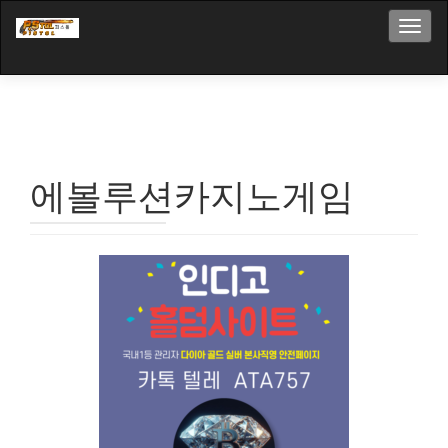
Toggl
에볼루션카지노게임