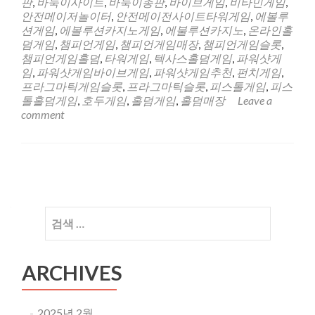
판
,
바둑이사이트
,
바둑이총판
,
바이브게임
,
비타민게임
,
안전메이저놀이터
,
안전메이전사이트타워게임
,
에볼루
션게임
,
에볼루션카지노게임
,
에불루션카지노
,
온라인홀
덤게임
,
챔피언게임
,
챔피언게임매장
,
챔피언게임슬롯
,
챔피언게임홀덤
,
타워게임
,
텍사스홀덤게임
,
파워샷게
임
,
파워샷게임바이브게임
,
파워샷게임추천
,
펀치게임
,
프라그마틱게임슬롯
,
프라그마틱슬롯
,
피스톨게임
,
피스
톨홀덤게임
,
호두게임
,
홀덤게임
,
홀덤매장
Leave a
comment
Posts
navigation
검
색:
ARCHIVES
2025년 2월