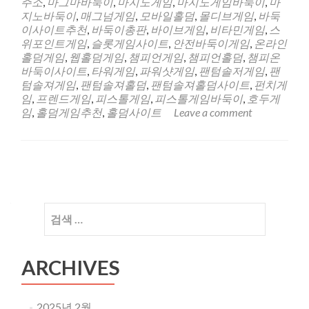
주소
,
마그마바둑이
,
마지노게임
,
마지노게임바둑이
,
마
지노바둑이
,
매그넘게임
,
모바일홀덤
,
몰디브게임
,
바둑
이사이트추천
,
바둑이총판
,
바이브게임
,
비타민게임
,
스
위포인트게임
,
슬롯게임사이트
,
안전바둑이게임
,
온라인
홀덤게임
,
웹홀덤게임
,
챔피언게임
,
챔피언홀덤
,
챔피온
바둑이사이트
,
타워게임
,
파워샷게임
,
팬텀솔저게임
,
팬
텀솔져게임
,
팬텀솔져홀덤
,
팬텀솔져홀덤사이트
,
펀치게
임
,
프렌드게임
,
피스톨게임
,
피스톨게임바둑이
,
호두게
임
,
홀덤게임추천
,
홀덤사이트
Leave a comment
Posts
navigation
검
색:
ARCHIVES
2025년 2월