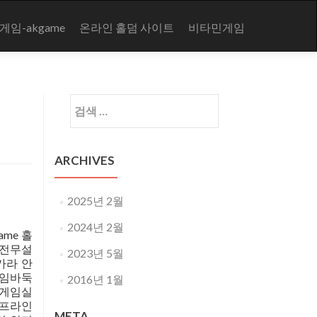
게임-akgame
온라인 홀덤 사이트
비타민게임
검
색:
ARCHIVES
2025년 2월
2024년 2월
me 홀
실전무설
2023년 5월
카라 안
게임바둑
2016년 1월
커게임실
오프라인
META